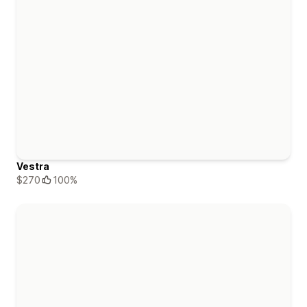
Vestra
$270
100%