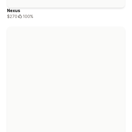
Nexus
$270
100%