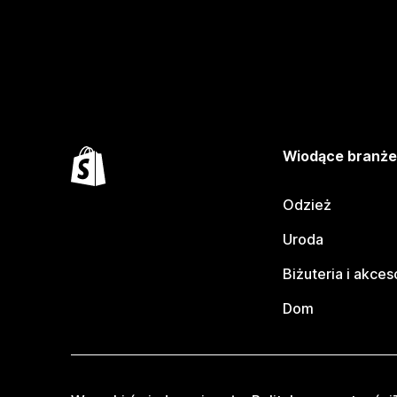
Wiodące branż
Odzież
Uroda
Biżuteria i akces
Dom