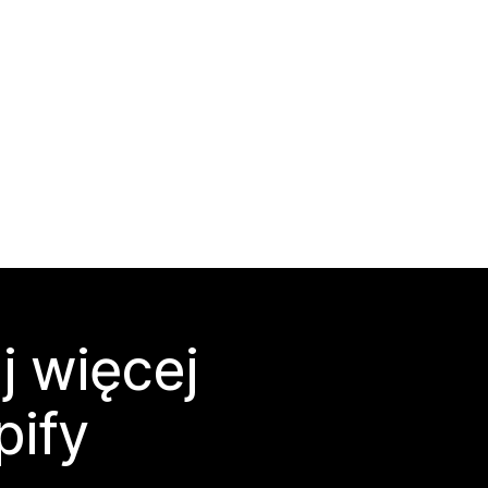
j więcej
pify