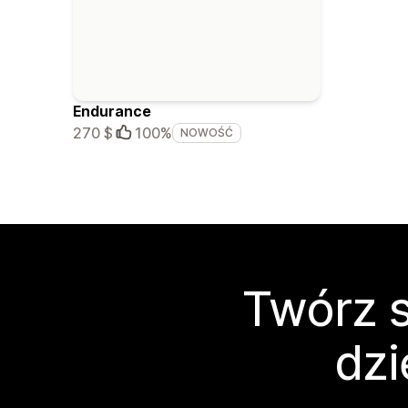
Endurance
270 $
100%
NOWOŚĆ
Twórz s
dzi