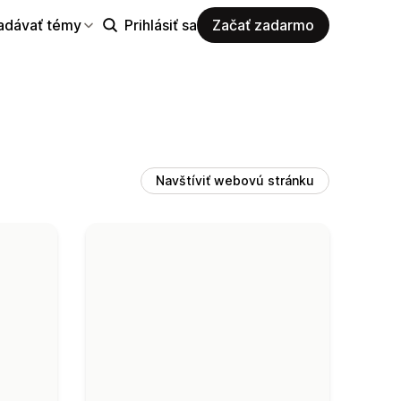
adávať témy
Prihlásiť sa
Začať zadarmo
Navštíviť webovú stránku