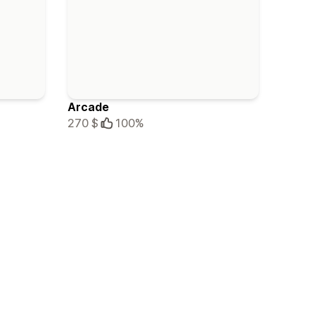
Arcade
270 $
100%