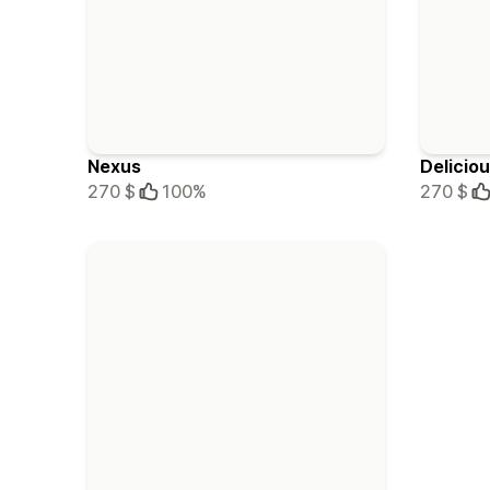
Nexus
Delicio
270 $
100%
270 $