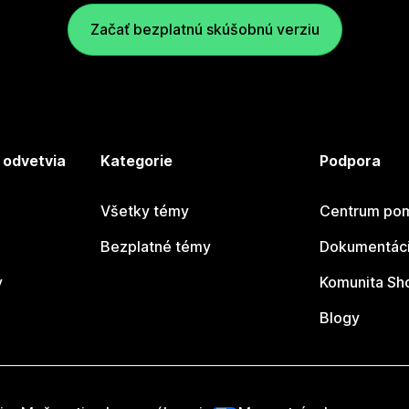
Začať bezplatnú skúšobnú verziu
 odvetvia
Kategorie
Podpora
Všetky témy
Centrum pom
Bezplatné témy
Dokumentáci
y
Komunita Sh
Blogy