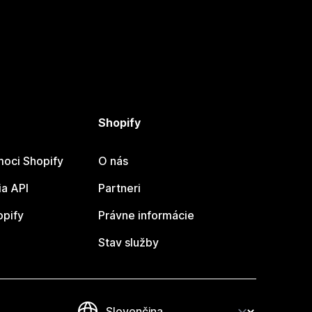
Shopify
oci Shopify
O nás
a API
Partneri
opify
Právne informácie
Stav služby