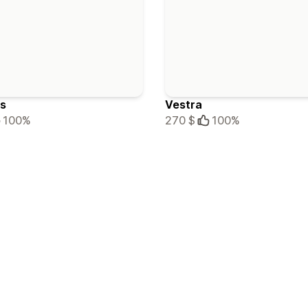
us
Vestra
100%
270 $
100%