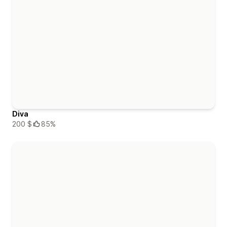
Diva
200 $
85%