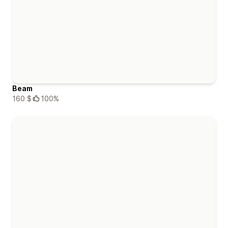
Beam
160 $
100%