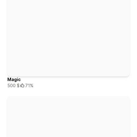
Magic
500 $
71%