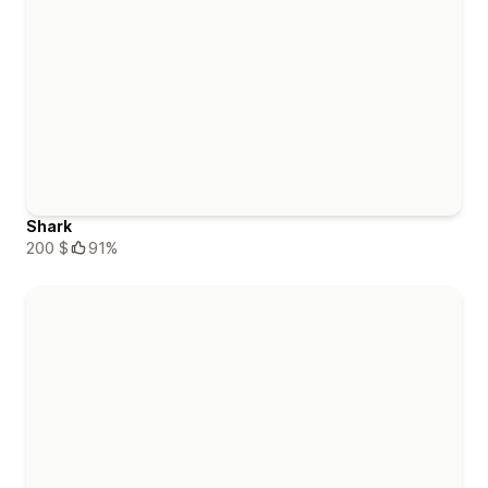
Shark
200 $
91%