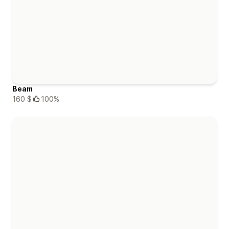
Beam
160 $
100%