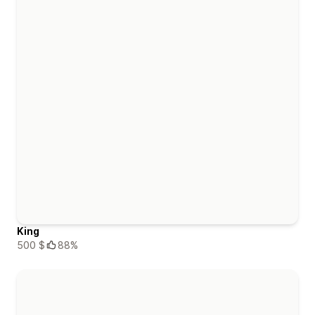
King
500 $
88%