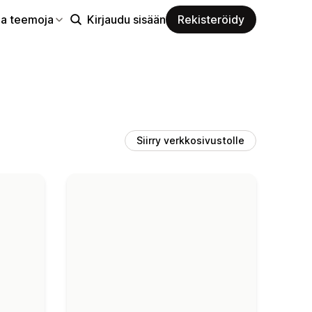
aa teemoja
Kirjaudu sisään
Rekisteröidy
Siirry verkkosivustolle