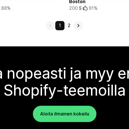
Boston
88%
200 $
91%
1
2
 nopeasti ja myy
Shopify-teemoilla
Aloita ilmainen kokeilu