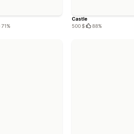
Castle
71%
500 $
88%