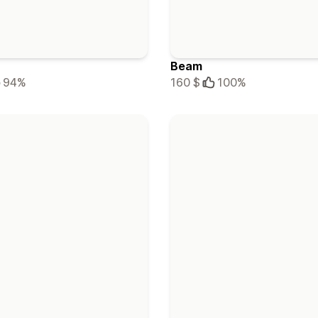
Beam
94%
160 $
100%