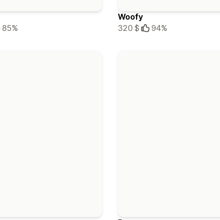
Woofy
85%
320 $
94%