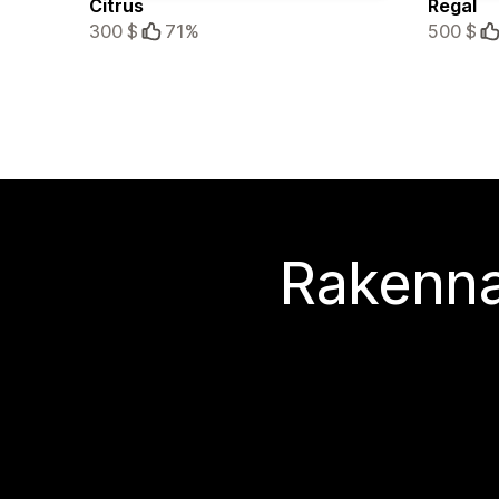
Citrus
Regal
300 $
71%
500 $
Rakenna