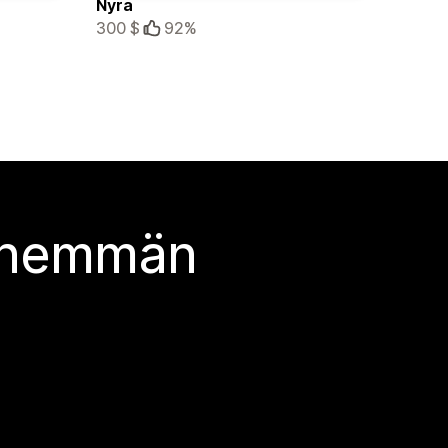
Nyra
300 $
92%
 enemmän