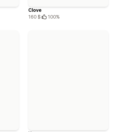
Clove
160 $
100%