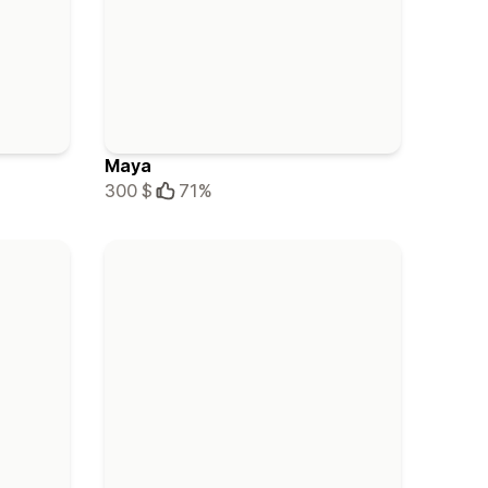
Maya
300 $
71%