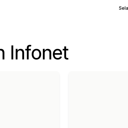
Sel
 Infonet