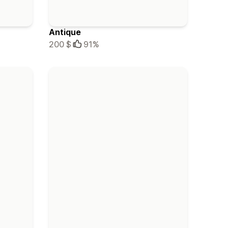
Antique
200 $
91%