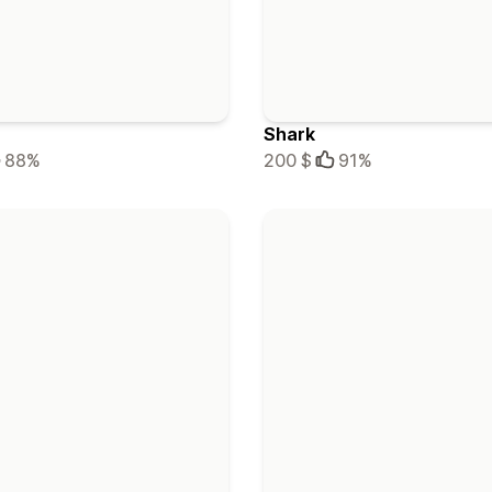
Shark
88%
200 $
91%