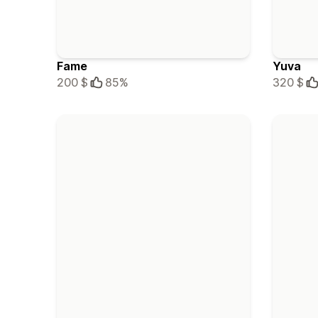
Fame
Yuva
200 $
85%
320 $