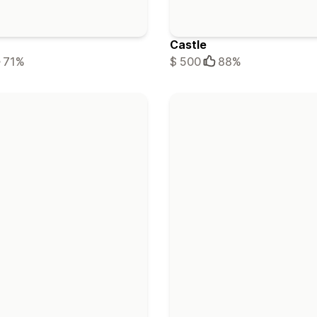
Castle
71%
$ 500
88%