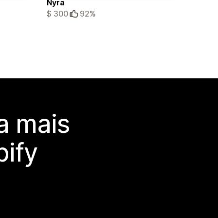
Nyra
$ 300
92%
a mais
ify