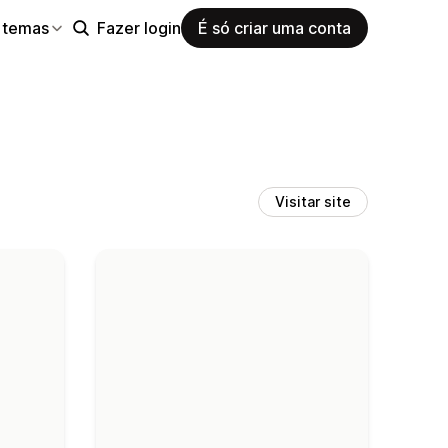
 temas
Fazer login
É só criar uma conta
Visitar site