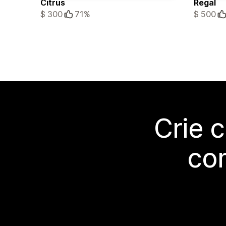
Citrus
Regal
$ 300
71%
$ 500
Crie 
co