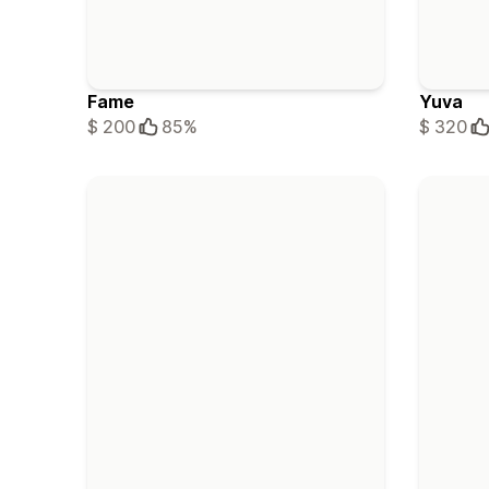
Fame
Yuva
$ 200
85%
$ 320