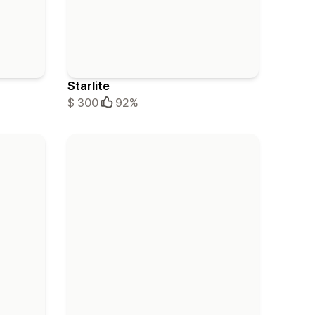
Starlite
$ 300
92%