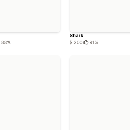
Shark
88%
$ 200
91%