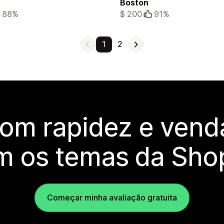
Boston
88%
$ 200
91%
1
2
com rapidez e vend
m os temas da Shop
Começar minha avaliação gratuita