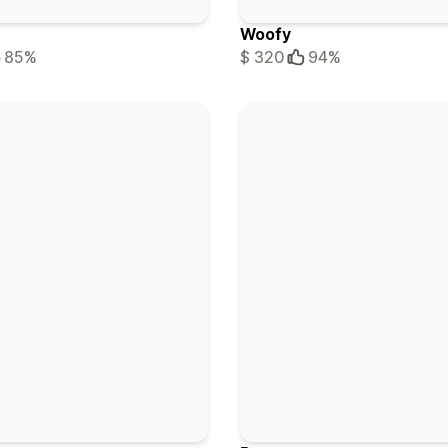
Woofy
85%
$ 320
94%