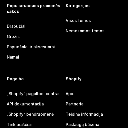
Populiariausios pramonės
Kategorijos
šakos
Visos temos
Drabužiai
Nemokamos temos
Grožis
Papuošalai ir aksesuarai
Namai
Pagalba
Shopify
„Shopify“ pagalbos centras
Apie
API dokumentacija
Partneriai
„Shopify“ bendruomenė
Teisinė informacija
Tinklaraščiai
Paslaugų būsena