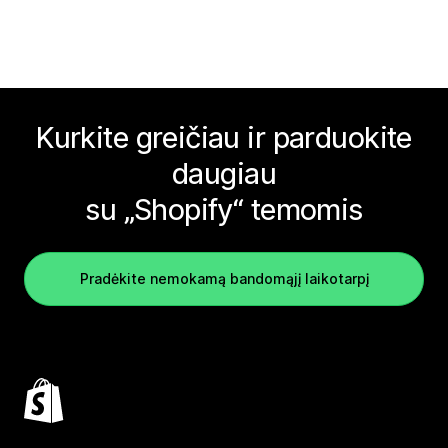
Kurkite greičiau ir parduokite
daugiau
su „Shopify“ temomis
Pradėkite nemokamą bandomąjį laikotarpį