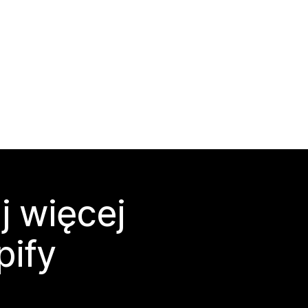
j więcej
pify