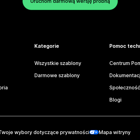
Uruchom darmową wersję próbną
e
Kategorie
Pomoc tech
Wszystkie szablony
Centrum Pom
Darmowe szablony
Dokumentacj
oria
Społeczność
Blogi
Twoje wybory dotyczące prywatności
Mapa witryny