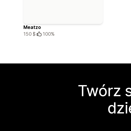
Meatzo
150 $
100%
Twórz s
dzi