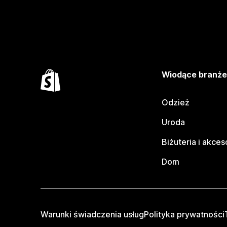
Wiodące branż
Odzież
Uroda
Biżuteria i akces
Dom
Warunki świadczenia usług
Polityka prywatności