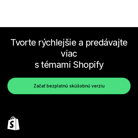
Tvorte rýchlejšie a predávajte
viac
s témami Shopify
Začať bezplatnú skúšobnú verziu