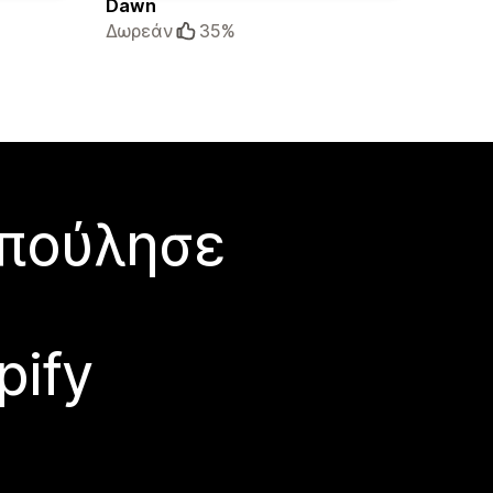
Dawn
Δωρεάν
35%
 πούλησε
pify