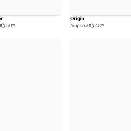
er
Origin
50%
Δωρεάν
48%