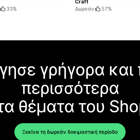
Craft
33%
Δωρεάν
57%
γησε γρήγορα και
περισσότερα
τα θέματα του Sho
Ξεκίνα τη δωρεάν δοκιμαστική περίοδο