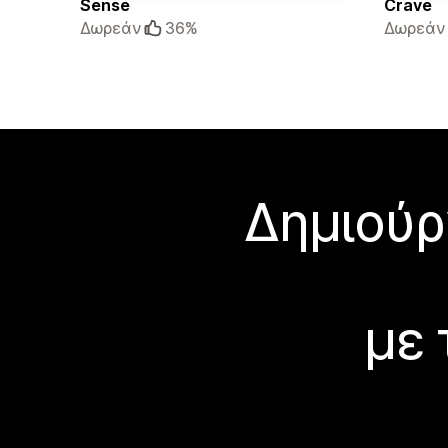
Sense
Crave
Δωρεάν
36%
Δωρεάν
Δημιούρ
με 