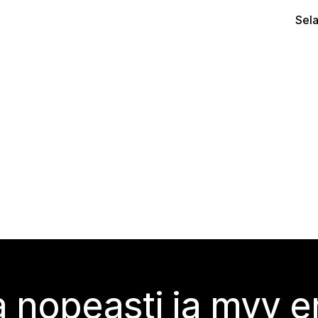
Sel
 nopeasti ja myy