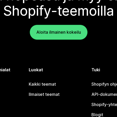
Shopify-teemoilla
Aloita ilmainen kokeilu
ialat
Luokat
Tuki
Kaikki teemat
Shopifyn oh
Ilmaiset teemat
API-dokumen
Shopify-yhte
Blogit