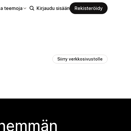
aa teemoja
Kirjaudu sisään
Rekisteröidy
Siirry verkkosivustolle
 enemmän