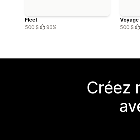
Fleet
Voyage
500 $
96%
500 $
Créez 
av