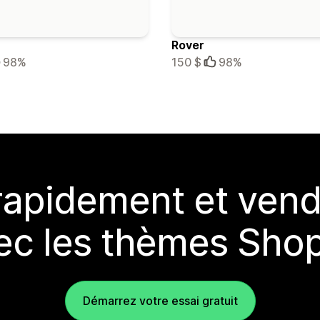
Rover
98%
150 $
98%
rapidement et vend
ec les thèmes Shop
Démarrez votre essai gratuit