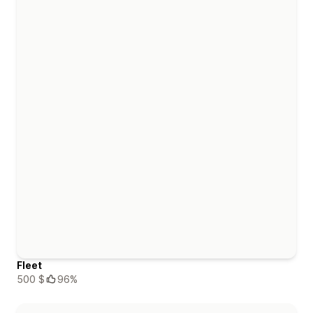
Fleet
500 $
96%