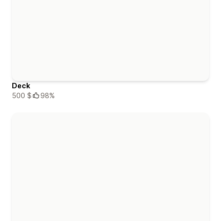
Deck
500 $
98%