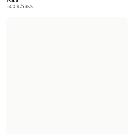
Pace
500 $
98%