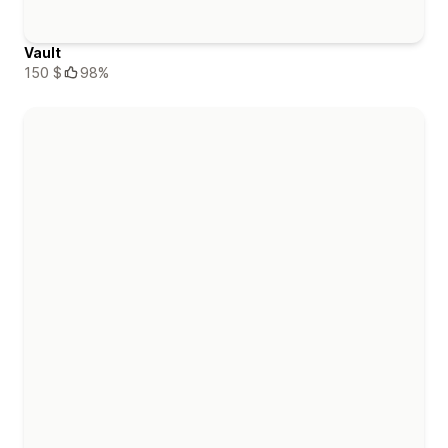
Vault
150 $
98%