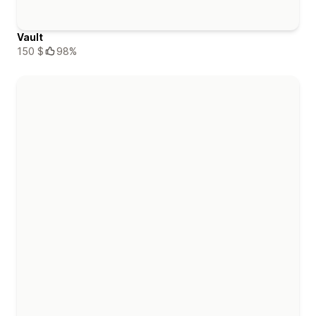
Vault
150 $
98%