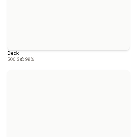
Deck
500 $
98%