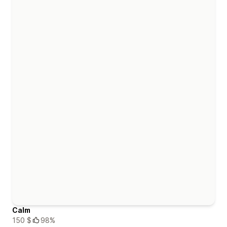
Calm
150 $
98%