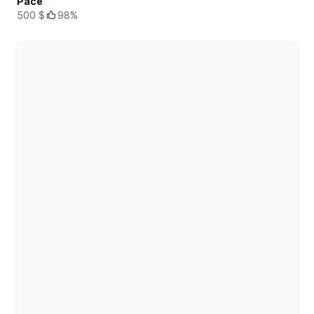
Pace
500 $
98%