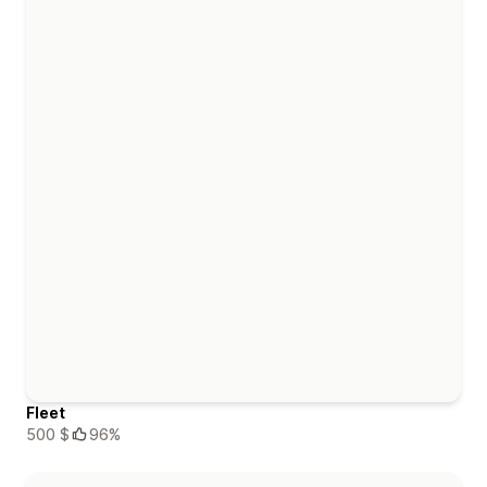
Fleet
500 $
96%