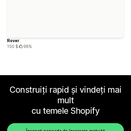
Rover
150 $
98%
Construiți rapid și vindeți mai
mult
cu temele Shopify
Începeți perioada de încercare gratuită