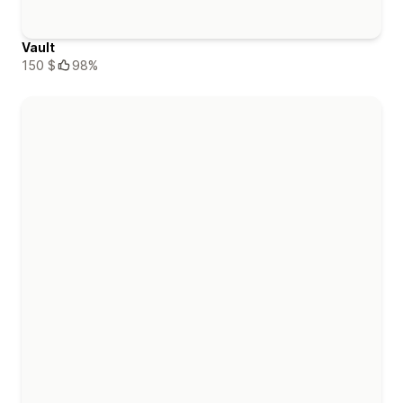
Vault
150 $
98%