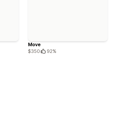
Move
$350
92%