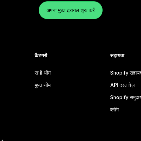
अपना मुफ़्त ट्रायल शुरू करें
कैटगरी
सहायता
सभी थीम
Shopify सहायता
मुफ़्त थीम
API दस्तावेज़
Shopify समुदा
ब्लॉग