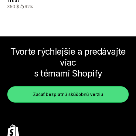
Treat
350 $
92%
Tvorte rýchlejšie a predávajte
viac
s témami Shopify
Začať bezplatnú skúšobnú verziu