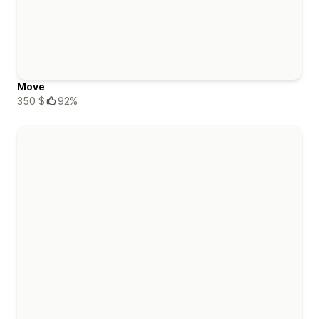
Move
350 $
92%