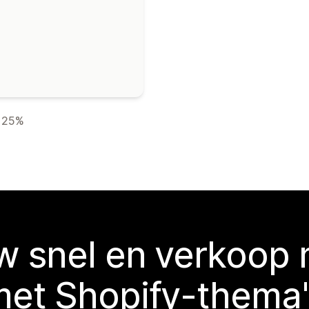
25%
 snel en verkoop
met Shopify-thema'