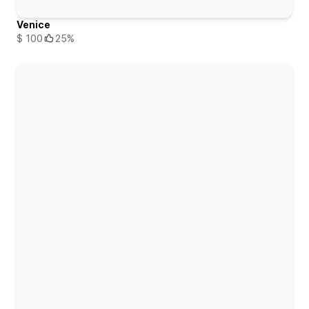
Venice
$ 100
25%