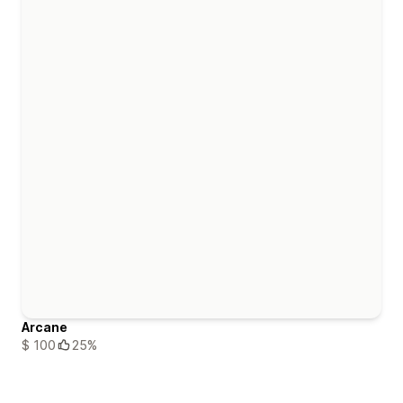
Arcane
$ 100
25%