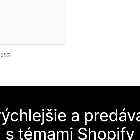
25%
rýchlejšie a predáva
s témami Shopify