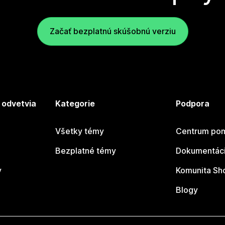
Začať bezplatnú skúšobnú verziu
 odvetvia
Kategorie
Podpora
Všetky témy
Centrum pom
Bezplatné témy
Dokumentáci
y
Komunita Sh
Blogy