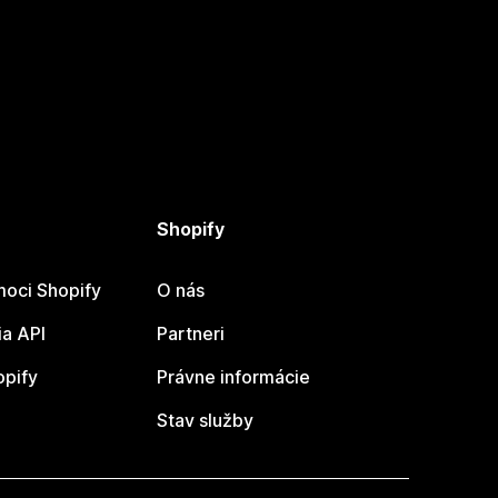
Shopify
oci Shopify
O nás
a API
Partneri
opify
Právne informácie
Stav služby