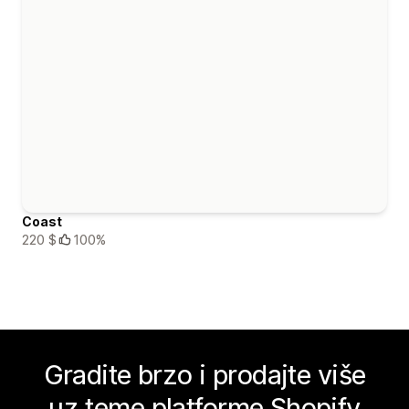
Coast
220 $
100%
Gradite brzo i prodajte više
uz teme platforme Shopify