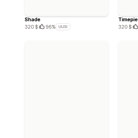
Shade
Timepi
320 $
96%
320 $
UUSI