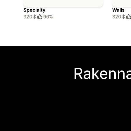
Specialty
Walls
320 $
96%
320 $
Rakenna