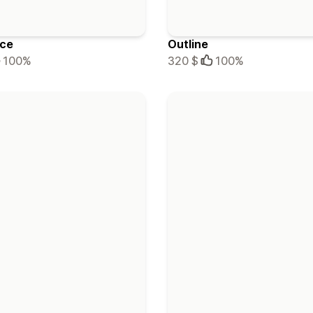
ece
Outline
100%
320 $
100%