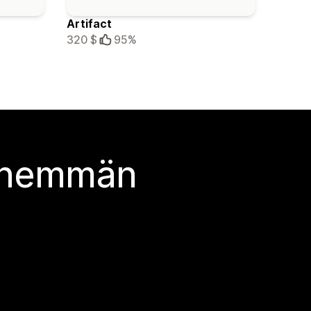
Artifact
320 $
95%
 enemmän