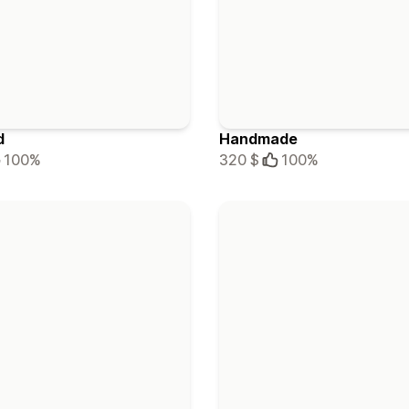
d
Handmade
100%
320 $
100%