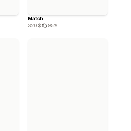
Match
320 $
95%