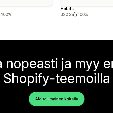
Habits
100%
320 $
100%
 nopeasti ja myy
Shopify-teemoilla
Aloita ilmainen kokeilu