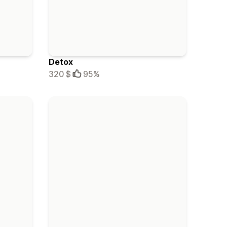
Detox
320 $
95%