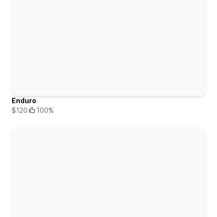
Enduro
$120
100%