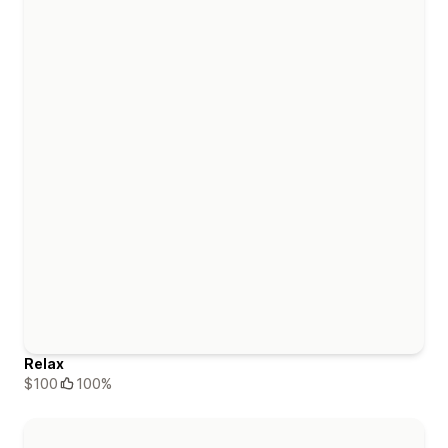
Relax
$100
100%