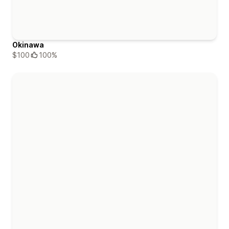
Okinawa
$100
100%