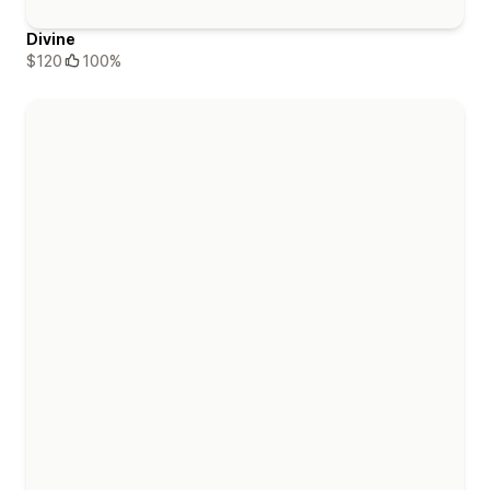
Divine
$120
100%