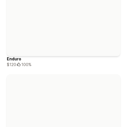
Enduro
$120
100%