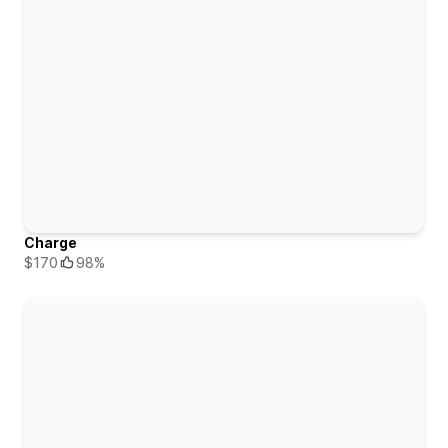
Charge
$170
98%