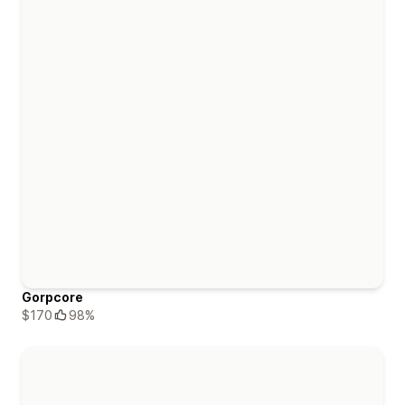
Gorpcore
$170
98%