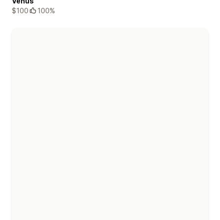
Venus
$100
100%