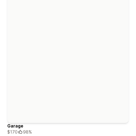
Garage
$170
98%