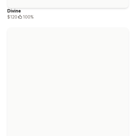
Divine
$120
100%