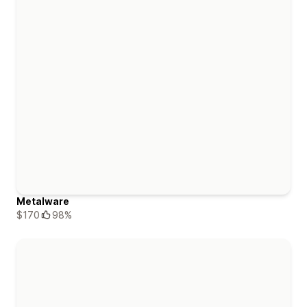
Metalware
$170
98%