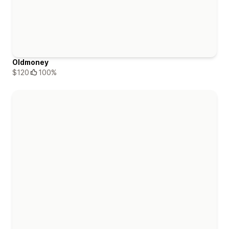
Oldmoney
$120
100%