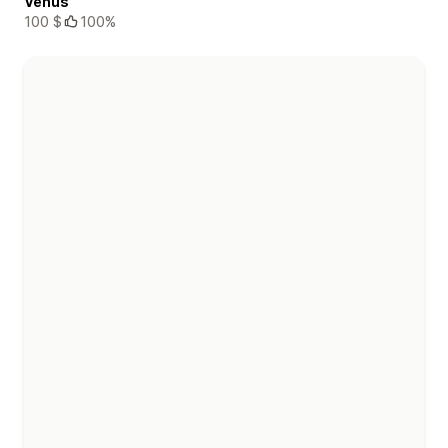
Venus
100 $
100%