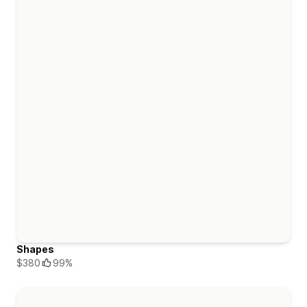
Shapes
$380
99%