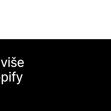
 više
pify