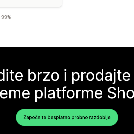
99%
ite brzo i prodajte
teme platforme Sho
Započnite besplatno probno razdoblje