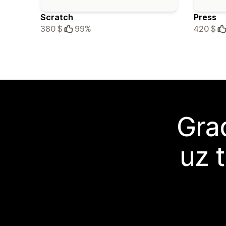
Scratch
Press
380 $
99%
420 $
Grad
uz 