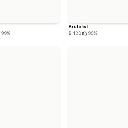
Brutalist
99%
$ 420
99%