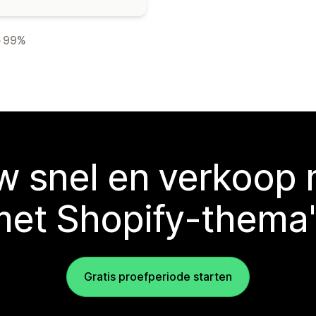
99%
 snel en verkoop
met Shopify-thema'
Gratis proefperiode starten