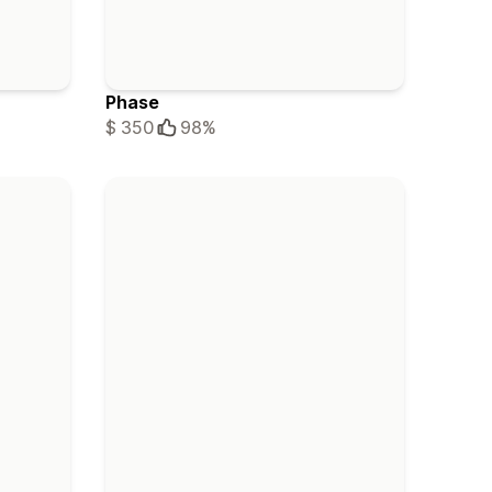
Phase
$ 350
98%