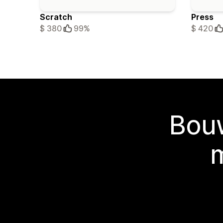
Scratch
Press
$ 380
99%
$ 420
Bouw