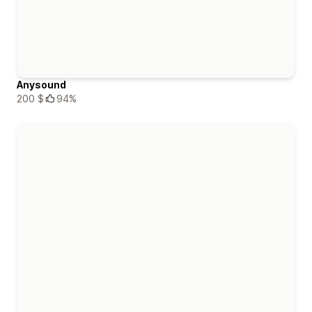
Anysound
200 $
94%