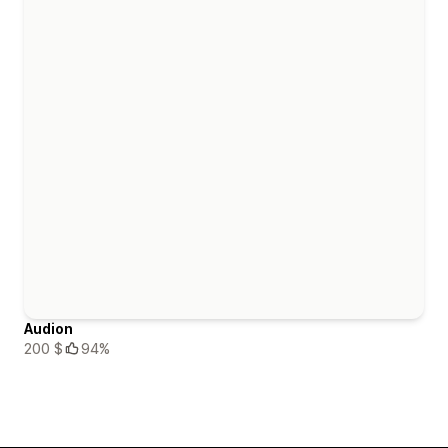
Audion
200 $
94%