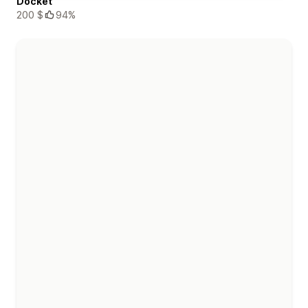
Docket
200 $
94%