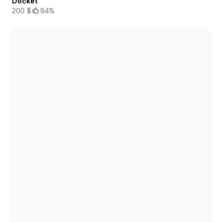
Docket
200 $
94%