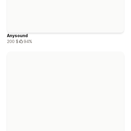
Anysound
200 $
94%