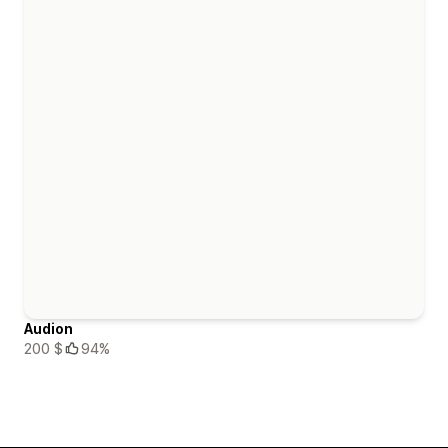
Audion
200 $
94%