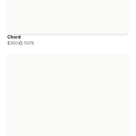
Chord
$360
100%