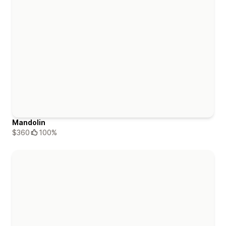
Mandolin
$360
100%