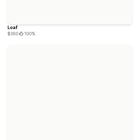
Loaf
$360
100%