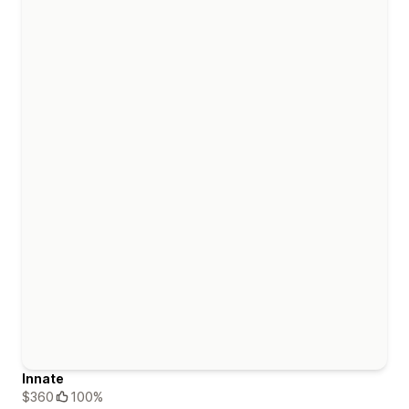
Innate
$360
100%