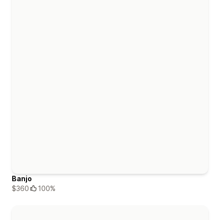
Banjo
$360
100%