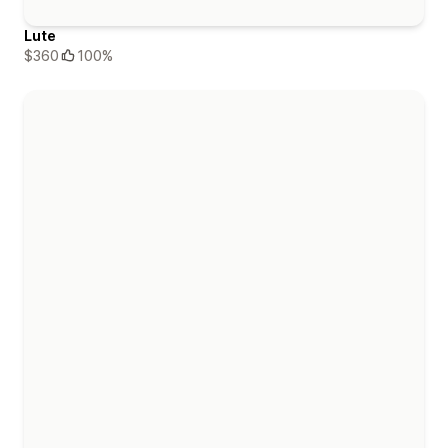
Lute
$360
100%