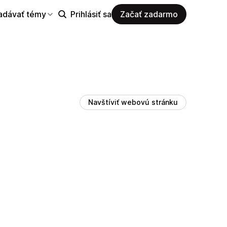
adávať témy
Prihlásiť sa
Začať zadarmo
Navštíviť webovú stránku