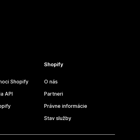
Shopify
oci Shopify
O nás
a API
Partneri
opify
Právne informácie
Stav služby