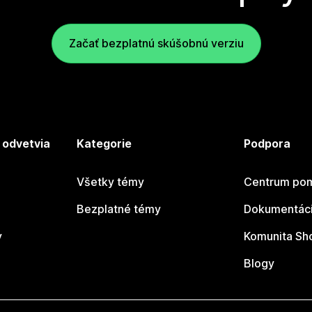
Začať bezplatnú skúšobnú verziu
 odvetvia
Kategorie
Podpora
Všetky témy
Centrum pom
Bezplatné témy
Dokumentáci
y
Komunita Sh
Blogy