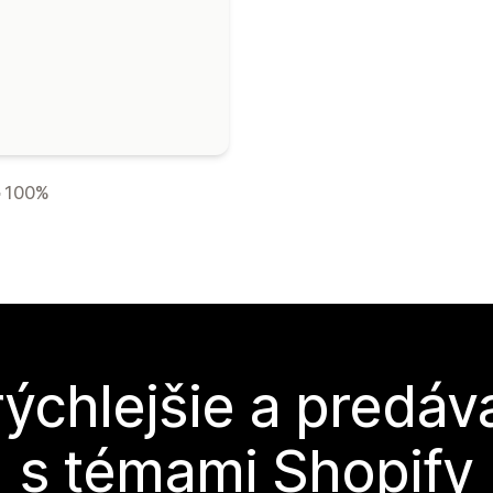
100%
rýchlejšie a predáva
s témami Shopify