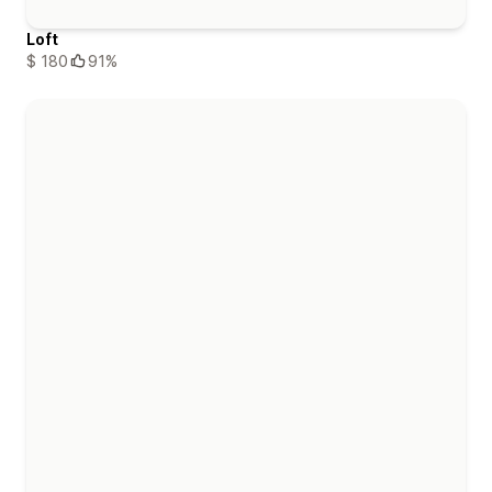
Loft
$ 180
91%