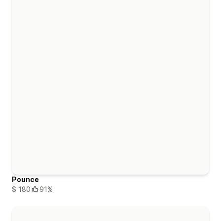
Pounce
$ 180
91%