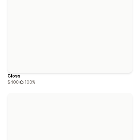
Gloss
$400
100%