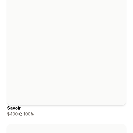
Savoir
$400
100%