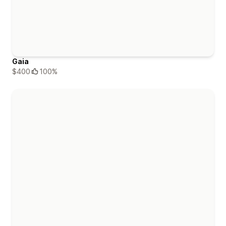
Gaia
$400
100%