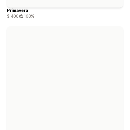
Primavera
$ 400
100%