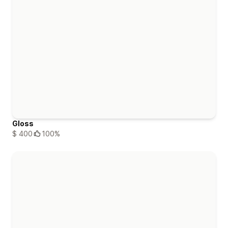
Gloss
$ 400
100%