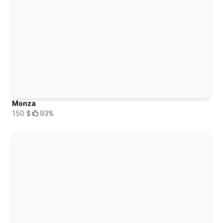
Monza
150 $
93%