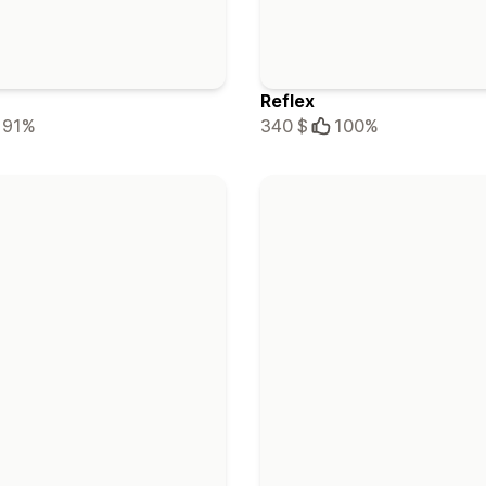
Reflex
91%
340 $
100%