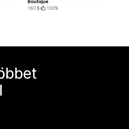
Boutique
160 $
100%
többet
l