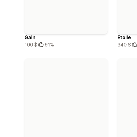
Gain
Etoile
100 $
91%
340 $