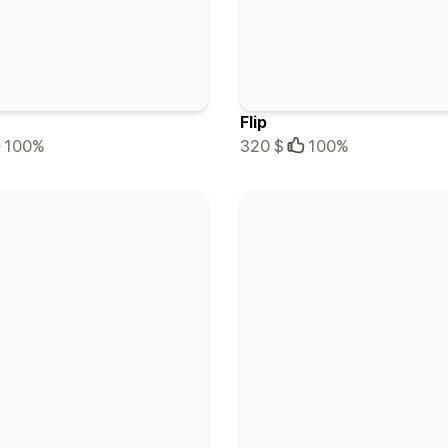
Flip
100%
320 $
100%