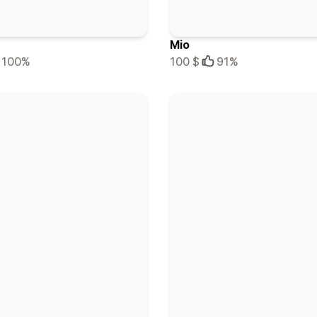
Mio
100%
100 $
91%