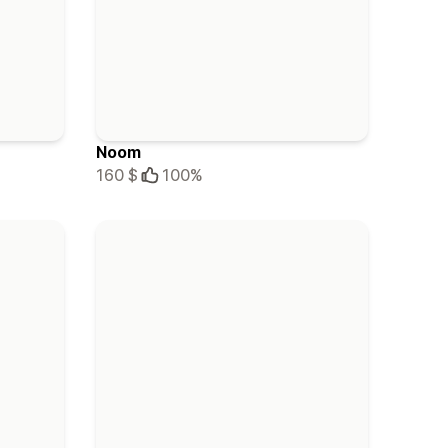
Noom
160 $
100%