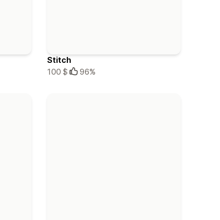
Stitch
100 $
96%