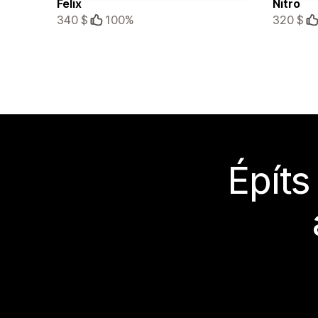
Felix
Nitro
340 $
100%
320 $
Építs