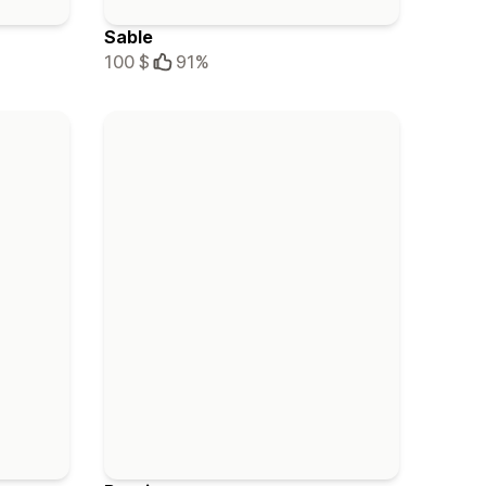
Sable
100 $
91%