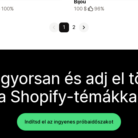
Bijou
100%
100 $
96%
1
2
 gyorsan és adj el 
a Shopify-témákka
Indítsd el az ingyenes próbaidőszakot