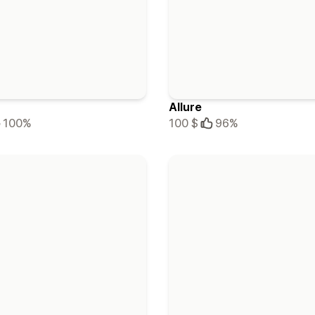
Allure
100%
100 $
96%