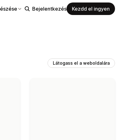
észése
Bejelentkezés
Kezdd el ingyen
Látogass el a weboldalára