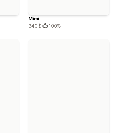
Mimi
340 $
100%