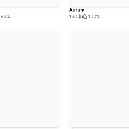
Aurum
96%
160 $
100%