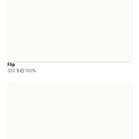
Flip
320 $
100%