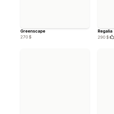
Greenscape
Regalia
270 $
290 $