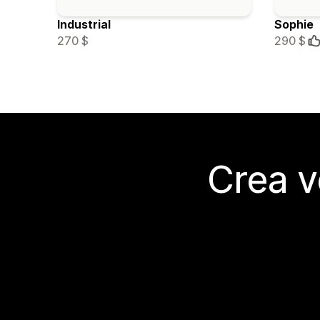
Industrial
Sophie
270 $
290 $
Crea v