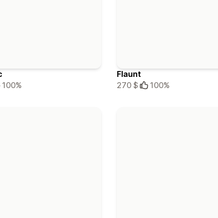
c
Flaunt
100%
270 $
100%