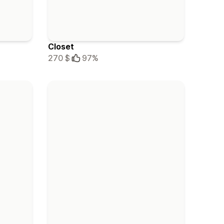
Closet
270 $
97%