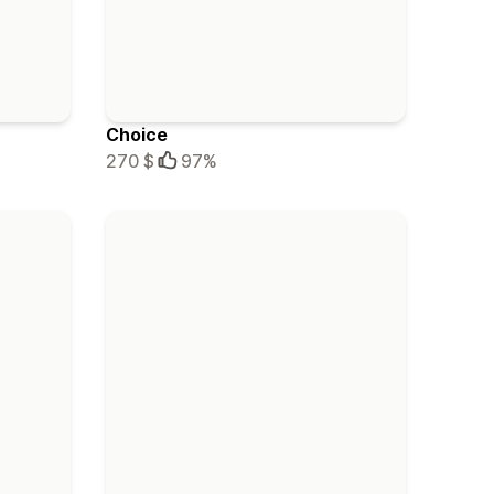
Choice
270 $
97%