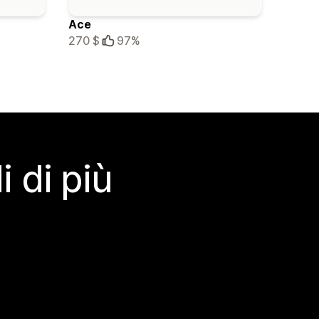
Ace
270 $
97%
 di più