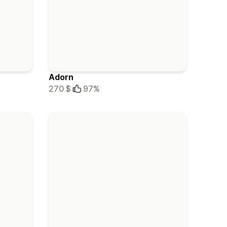
Adorn
270 $
97%