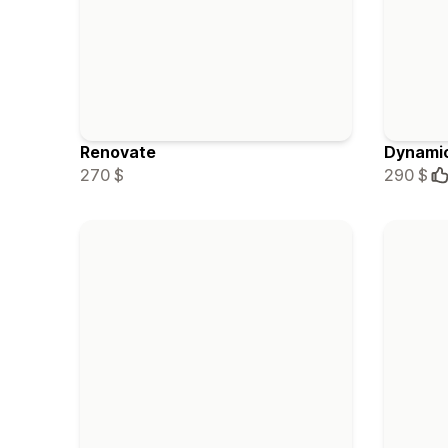
Renovate
Dynami
270 $
290 $