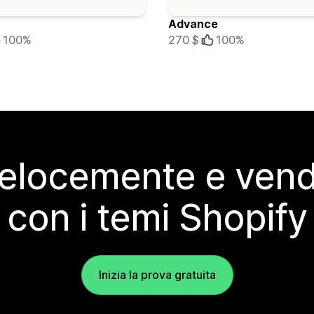
Advance
100%
270 $
100%
elocemente e vendi
con i temi Shopify
Inizia la prova gratuita