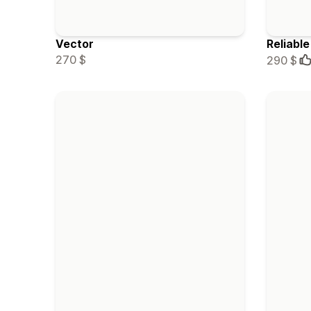
Vector
Reliable
270 $
290 $