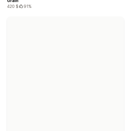
Grain
420 $
91%