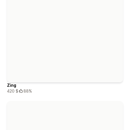
Zing
420 $
88%