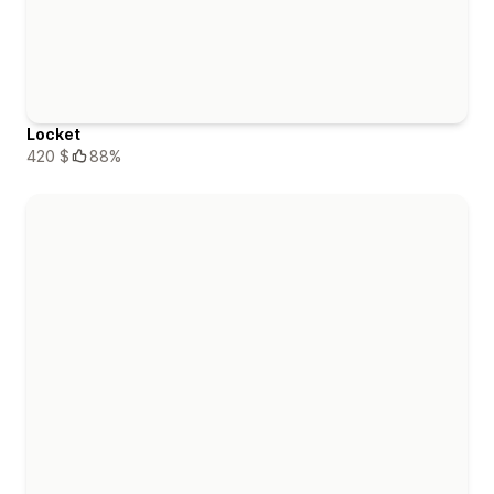
Locket
420 $
88%