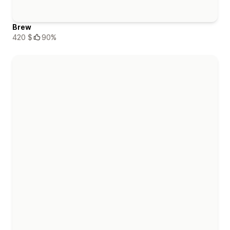
Brew
420 $
90%