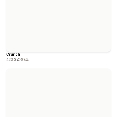
Crunch
420 $
88%