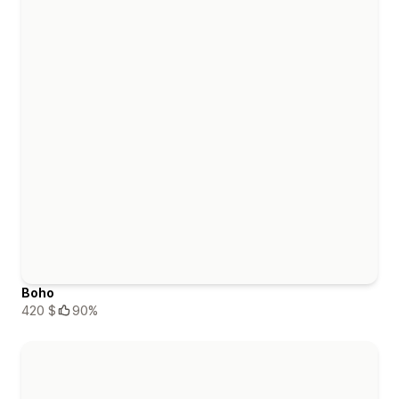
Boho
420 $
90%