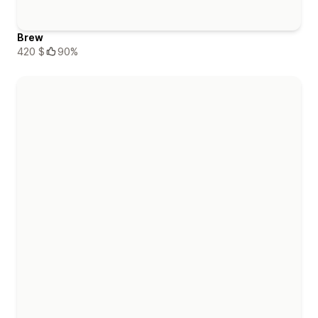
Brew
420 $
90%