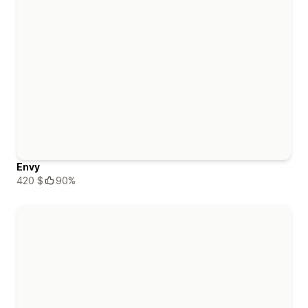
Envy
420 $
90%