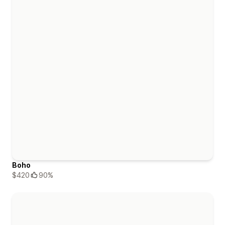
Boho
$420
90%