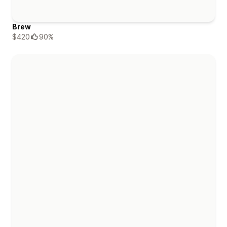
Brew
$420
90%