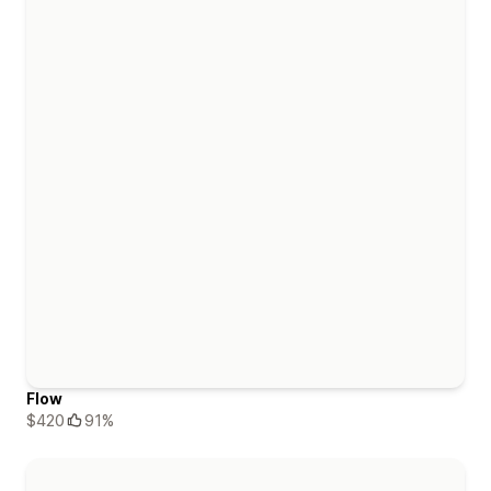
Flow
$420
91%