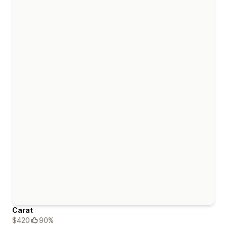
Carat
$420
90%