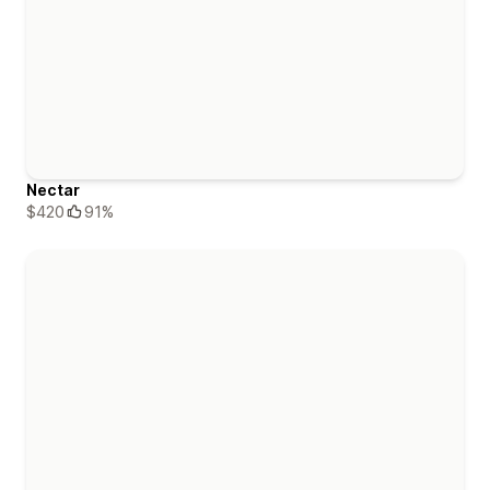
Nectar
$420
91%