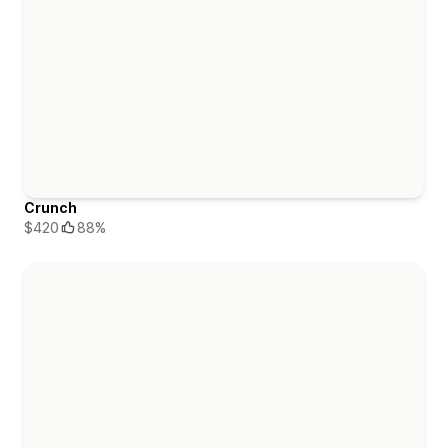
Crunch
$420
88%