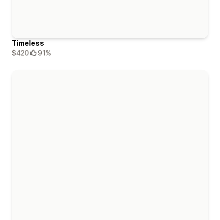
Timeless
$420
91%