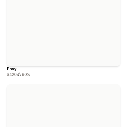
Envy
$420
90%