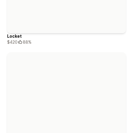
Locket
$420
88%