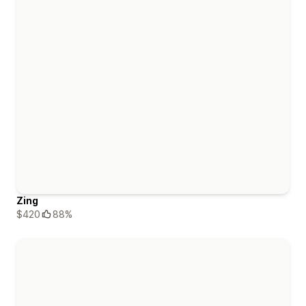
Zing
$420
88%