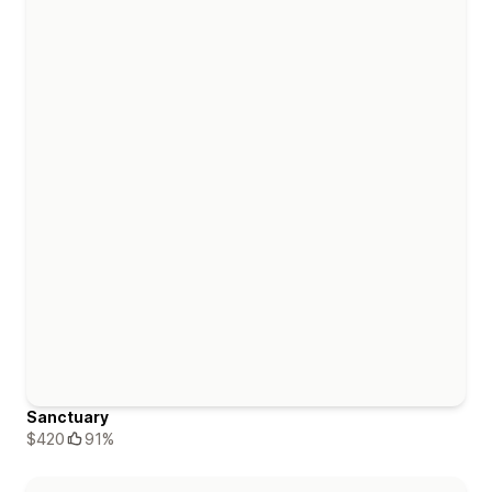
Sanctuary
$420
91%