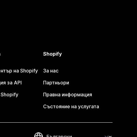
а
Shopify
тър на Shopify
За нас
я за API
Партньори
Shopify
Правна информация
Състояние на услугата