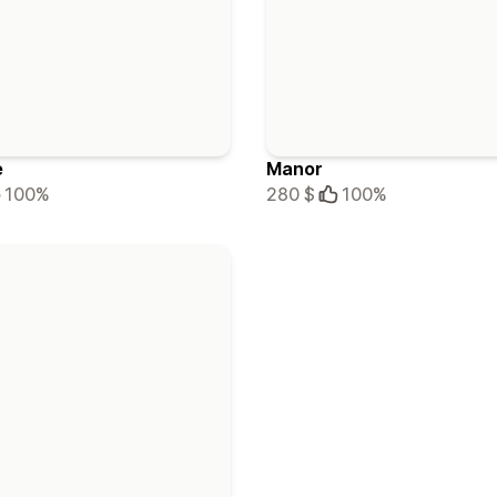
e
Manor
100%
280 $
100%