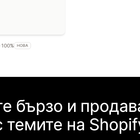
100%
НОВА
е бързо и продав
с темите на Shopif