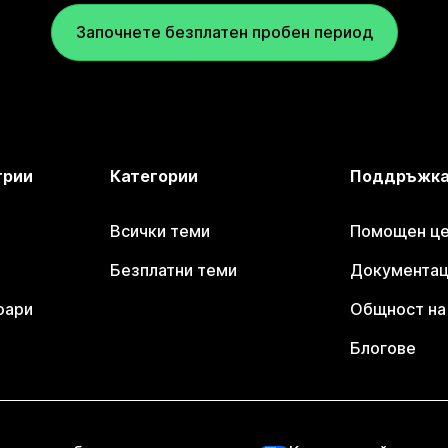
Започнете безплатен пробен период
трии
Категории
Поддръжк
Всички теми
Помощен цен
Безплатни теми
Документаци
оари
Общност на 
Блогове