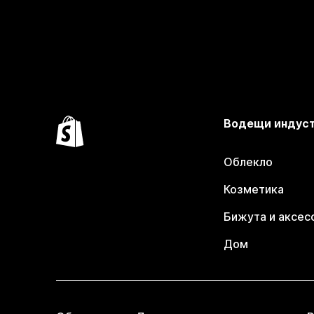
Водещи индус
Облекло
Козметика
Бижута и аксес
Дом