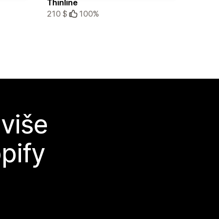
Thinline
210 $
100%
 više
pify