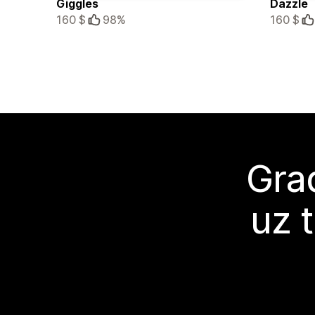
Giggles
Dazzle
160 $
98%
160 $
Grad
uz 