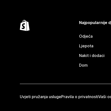
Najpopularnije d
Odjeća
Ljepota
Nakit i dodaci
Dom
Uvjeti pružanja usluge
Pravila o privatnosti
Vaši od