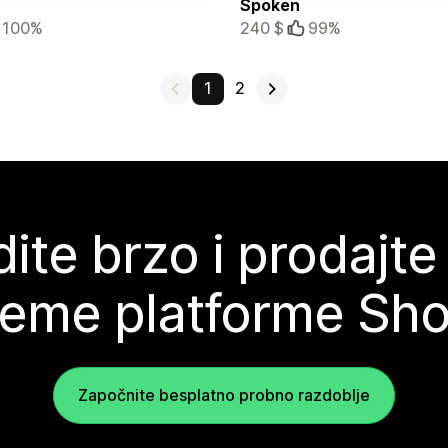
Spoken
100%
240 $
99%
1
2
ite brzo i prodajte
teme platforme Sho
Započnite besplatno probno razdoblje