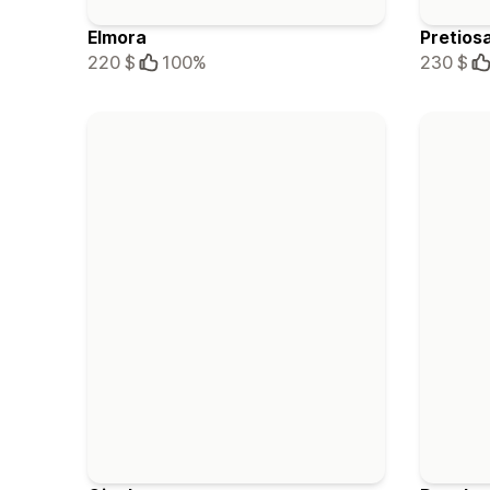
Elmora
Pretios
220 $
100%
230 $