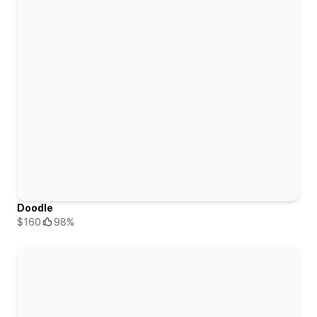
Doodle
$160
98%