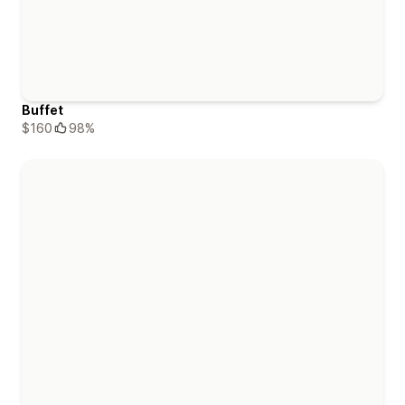
Buffet
$160
98%