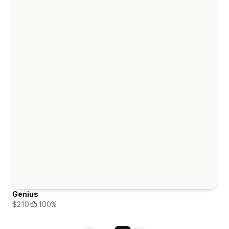
Genius
$210
100%