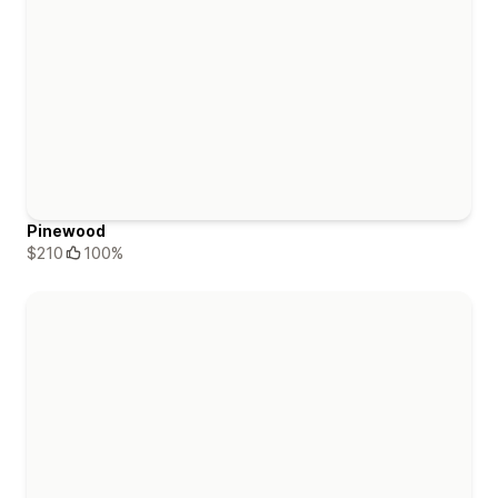
Pinewood
$210
100%