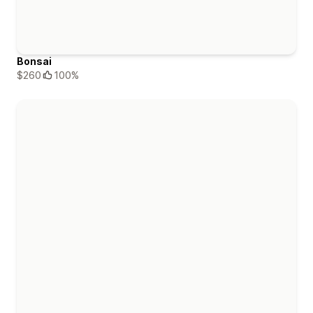
Bonsai
$260
100%