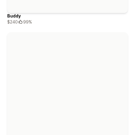
Buddy
$240
99%