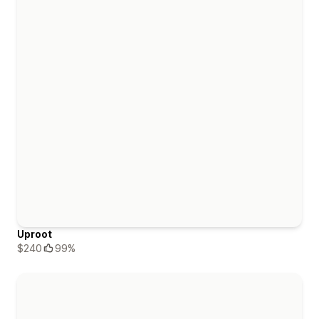
Uproot
$240
99%