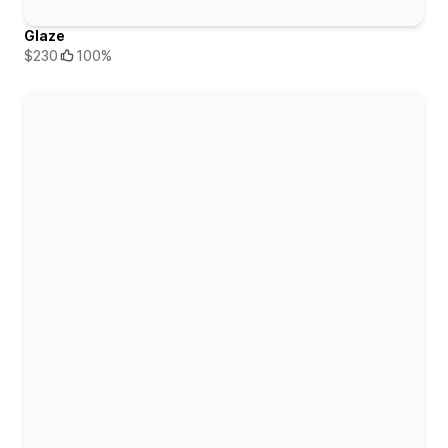
Glaze
$230
100%