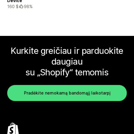
Device
160 $
98%
Kurkite greičiau ir parduokite
daugiau
su „Shopify“ temomis
Pradėkite nemokamą bandomąjį laikotarpį