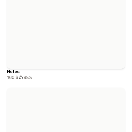
Notes
160 $
98%