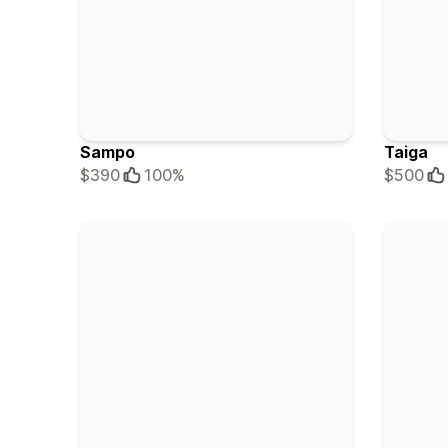
Sampo
Taiga
$390
100%
$500