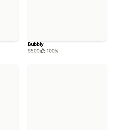
Bubbly
$500
100%