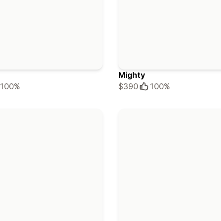
Mighty
100%
$390
100%