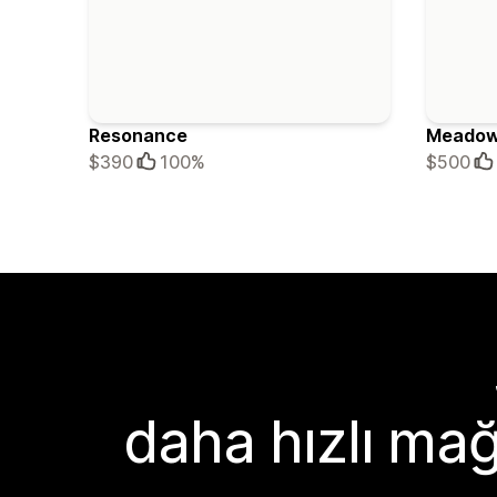
Resonance
Meado
$390
100%
$500
daha hızlı mağ