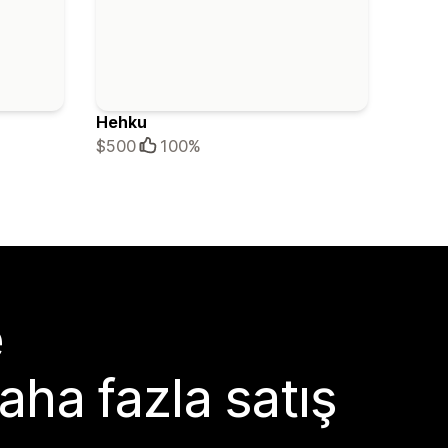
Hehku
$500
100%
e
aha fazla satış