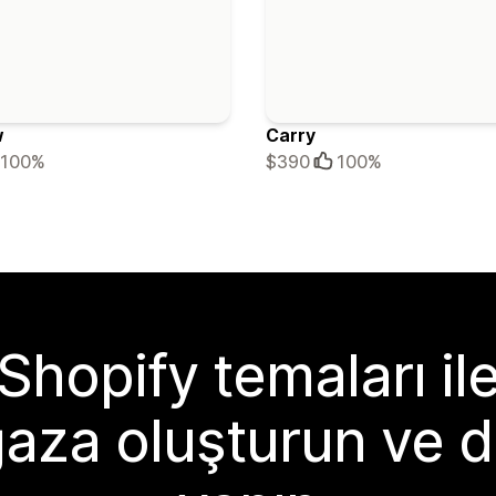
w
Carry
100%
$390
100%
Shopify temaları il
aza oluşturun ve d