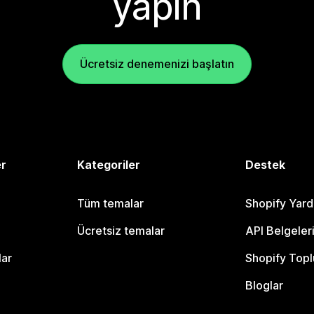
yapın
Ücretsiz denemenizi başlatın
er
Kategoriler
Destek
Tüm temalar
Shopify Yar
Ücretsiz temalar
API Belgeler
lar
Shopify Topl
Bloglar