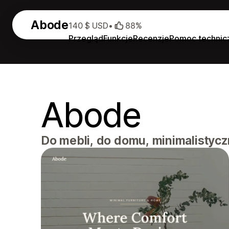
Abode
140 $ USD
•
88%
Przegląd
Funkcje
Recenzje
Pomoc technic
Abode
Do mebli, do domu, minimalistycz