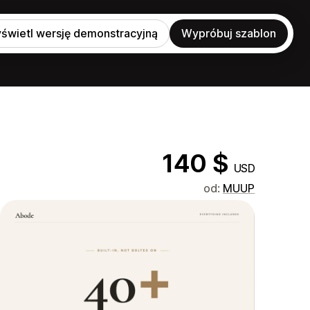
świetl wersję demonstracyjną
Wypróbuj szablon
140 $
USD
od:
MUUP