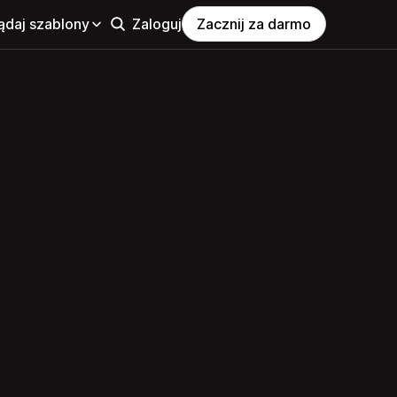
ądaj szablony
Zaloguj
Zacznij za darmo