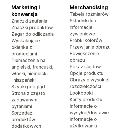
Marketing i
Merchandising
konwersja
Tabela rozmiarów
Składniki lub
Znaczki zaufania
informacje
Znaczki produktów
żywieniowe
Zegar do odliczania
Próbki kolorów
Wyskakujące
Przewijanie obrazu
okienka z
Powiększenie
promocjami
obrazu
Tłumaczenie na
Pokaz slajdów
angielski, francuski,
Opcje produktu
włoski, niemiecki
Obrazy o wysokiej
i hiszpański
rozdzielczości
Szybki podgląd
Lookbooki
Strona z często
Karty produktu
zadawanymi
Informacje o
pytaniami
wysyłce/dostawie
Sprzedaż
Informacje o
produktów
użytkowaniu
dodatkowych