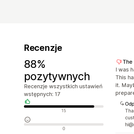
Recenzje
88%
The 
I was h
pozytywnych
This ha
it. May
Recenzje wszystkich ustawień
prepare
wstępnych: 17
Odp
Pozytywne recenzje
Than
15
cus
hi@
Neutralne recenzje
0