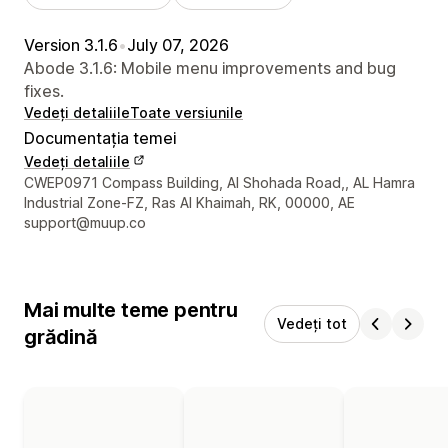
Version 3.1.6
•
July 07, 2026
Abode 3.1.6: Mobile menu improvements and bug
fixes.
Vedeți detaliile
Toate versiunile
Documentația temei
Vedeți detaliile
Detaliile de contact ale designerului
CWEP0971 Compass Building, Al Shohada Road,, AL Hamra
Industrial Zone-FZ, Ras Al Khaimah, RK, 00000, AE
support@muup.co
Mai multe teme pentru
Vedeți tot
grădină