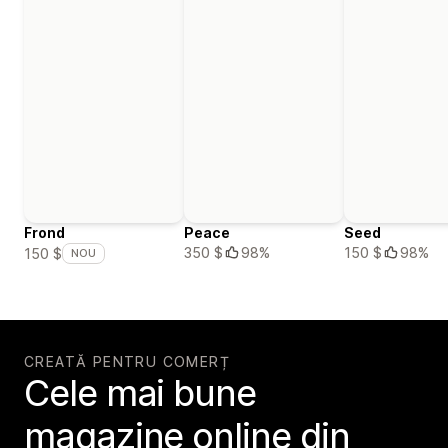
Frond
Peace
Seed
350 $
98%
150 $
98%
150 $
NOU
CREATĂ PENTRU COMERȚ
Cele mai bune
magazine online din