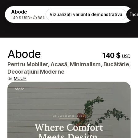
Abode
Vizualizați varianta demonstrativă
Înc
140 $ USD
•
88%
Abode
140 $
USD
Pentru Mobilier, Acasă, Minimalism, Bucătărie,
Decorațiuni Moderne
de
MUUP